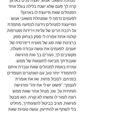
 מנהלת משאבי אנוש, יועצת פנים בארגון
קרה לך פעם שלא ישנת בלילה בגלל אחד 
המנהלים שאת מייעצת לו בארגון?
לפעמים נדמה לי שמנהלת משאבי אנוש 
המייעצת למנהלים נידונה לנסיעה מתמדת 
על רכבת הרים של עליות וירידות מוטרפות. 
קולגה אחת אמרה לי ספק בצחוק ספק 
ברצינות שזה סוג של מאניה דיפרסיה של 
יועצים. לפעמים את עושה עבודה מעולה, 
מקשיבים לך, נעזרים בך ואת מרגישה 
שעבודתך מביאה לתוצאות של ממש. 
עוזרת באמת למנהלים שאת עובדת איתם 
להתמודד יותר טוב עם האתגרים העומדים 
בפניהם. לסבול פחות. ואז את אומרת 
לעצמך: "פשוט יש לי את זה!" ומרגישה 
תותחית על. ואז, מנהל אחר שאת ממש 
רוצה לעזור לו ומשהו לא קורה. הוא מבטל 
פגישות, מגיב בביטול להצעותייך, מחליט 
בלי לשתף או להתייעץ, עושה טעויות שאת 