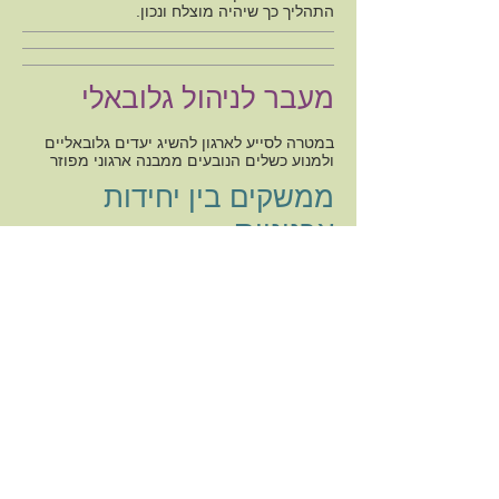
התהליך כך שיהיה מוצלח ונכון.
מעבר לניהול גלובאלי
במטרה לסייע לארגון להשיג יעדים גלובאליים
ולמנוע כשלים הנובעים ממבנה ארגוני מפוזר
ממשקים בין יחידות
ארגוניות
אנו יודעים כיצד לשפר את הממשקים בין יחידות
הארגון ליצירת שיפור בשרשרת הערך הארגונית
פיתוח דרגי ניהול
מנהלים בדרגי ניהול ביניים וניהול זוטר הם
מנהלים המשחקים תפקיד מכריע בהובלת
האופרציה ביום יום, ולעתים קרובות חסרים ידע
וניסיון הדרושים להצלחה בתפקידם.