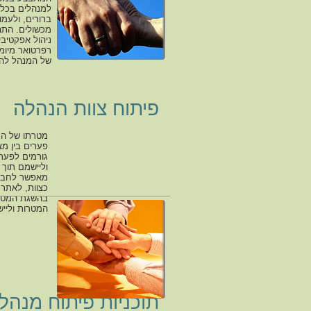
למנהלים בכל 
ברורים, ולעמ
מכשולים. התה
ניהול אפקטיבי
רפרטואר מיומנ
של המנהל להת
פיתוח צוות הנהלה
מטרתו של הת
פערים בין מצ
גורמים לפערי
וליישמם תוך 
מאפשר לחברי
כצוות, לאתר 
בהשגת המטרו
המטרות ולייש
תוכניות פיתוח מנהל