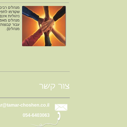
מנהלים רבים 
שקודמו לתפקיד
ניהוליות אינ
מנהלים מאפשר
עבור קבוצות מ
מנהלים).
צור קשר
r@tamar-choshen.co.il
054-6403063