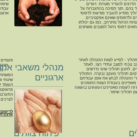
הדרגים להגדיר מטרות ויעדים
שיפור
וד בהם, תוך תמיכה בהתגברות על
עבודה
ליך מסייע להגביר מודעות לדפוסי
ארגוני
ים ולדפוסים שאינם אפקטיביים.
ויות הניהול מתרחב, כמו גם יכולתו
אים דפוסי ניהול למצבים משתנים.
הליך - לסייע לצוות ההנהלה לאתר
פעמיים 
ב נוכחי למצב עתידי רצוי, לאתר
מנהלי משאבי אנוש
מנהלי מ
ם, לתכנן תהליכי שינוי נדרשים
מטרת ה
קיום תהליכי מעקב ובקרה. התהליך
המשתתפי
ארגוניים
 ההנהלה לבחון את אופן עבודתם
שיטתי ו
מאפיינים בעבודת הצוות התומכים
העומד ל
ת לעומת מאפיינים הפוגעים בהשגת
פרואקט
ם תהליכי שיפור.
התערבו
לצרכים.
לרישום 
ארגונית
ים
פיתוח צוותים